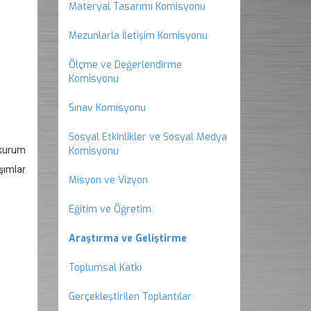
Materyal Tasarımı Komisyonu
Mezunlarla İletişim Komisyonu
Ölçme ve Değerlendirme
Komisyonu
Sınav Komisyonu
Sosyal Etkinlikler ve Sosyal Medya
 kurum
Komisyonu
şımlar
Misyon ve Vizyon
Eğitim ve Öğretim
Araştırma ve Geliştirme
Toplumsal Katkı
Gerçekleştirilen Toplantılar