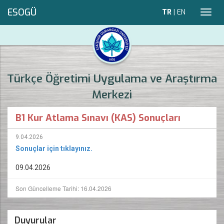
ESOGÜ
TR
|
EN
Toggl
navig
Türkçe Öğretimi Uygulama ve Araştırma
Merkezi
B1 Kur Atlama Sınavı (KAS) Sonuçları
9.04.2026
Sonuçlar için tıklayınız.
09.04.2026
Son Güncelleme Tarihi: 16.04.2026
Duyurular